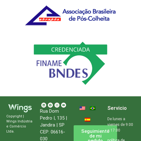
Servicio
Rua Dom
Copyright |
Pedro I, 135 |
De lunes a
Wings Indústria
Jandira | SP
viernes de 9:00
e Comércio
a 17:00
Seguimiento
CEP: 06616-
Ltda.
de mi
030
pedido
política de