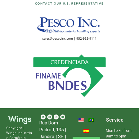
Service
Rua Dom
Copyright |
Pedro I, 135 |
Mon to Fri from
Wings Indústria
Jandira | SP |
9am to 5pm
e Comércio