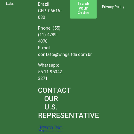
Track
Brazil
Ltda.
Privacy Policy
your
CEP: 06616-
Order
030
Phone:
(55)
(11) 4789-
4070
E-mail
contato@wingsltda.com.br
Whatsapp:
55 11 95042
3271
CONTACT
OUR
U.S.
REPRESENTATIVE