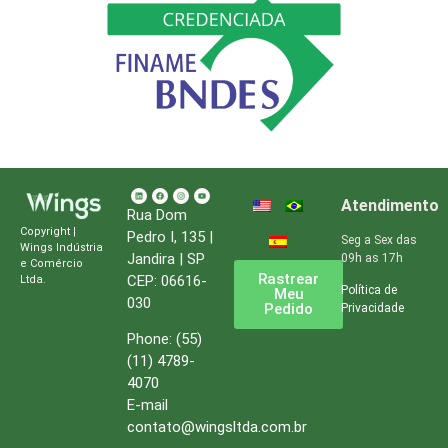
Atendimento
Rua Dom
Copyright |
Pedro I, 135 |
Seg a Sex das
Wings Indústria
Jandira | SP
09h as 17h
e Comércio
Rastrear
CEP: 06616-
Ltda.
Política de
Meu
030
Pedido
Privacidade
Phone:
(55)
(11) 4789-
4070
E-mail
contato@wingsltda.com.br