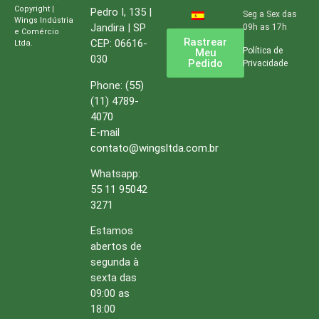
Copyright |
Pedro I, 135 |
Seg a Sex das
Wings Indústria
Jandira | SP
09h as 17h
e Comércio
Rastrear
CEP: 06616-
Ltda.
Política de
Meu
030
Pedido
Privacidade
Phone:
(55)
(11) 4789-
4070
E-mail
contato@wingsltda.com.br
Whatsapp:
55 11 95042
3271
Estamos
abertos de
segunda à
sexta das
09:00 as
18:00