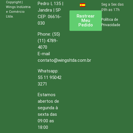
Copyright |
Pedro I, 135 |
Seg a Sex das
Wings Indústria
Jandira | SP
09h as 17h
e Comércio
Rastrear
CEP: 06616-
Ltda.
Política de
Meu
030
Pedido
Privacidade
Phone:
(55)
(11) 4789-
4070
E-mail
contato@wingsltda.com.br
Whatsapp:
55 11 95042
3271
Estamos
abertos de
segunda à
sexta das
09:00 as
18:00