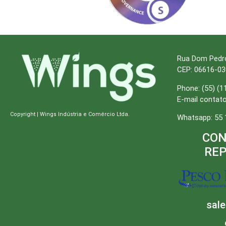
Rua Dom Pedro I
CEP: 06616-03
Phone:
(55) (1
E-mail
contat
Copyright | Wings Indústria e Comércio Ltda.
Whatsapp:
55 
CON
RE
sal