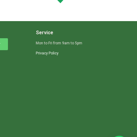
Service
Mon to Fri from 9am to 5pm
r
Privacy Policy