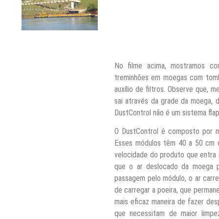
No filme acima, mostramos com
treminhões em moegas com tomb
auxílio de filtros. Observe que,
sai através da grade da moega, 
DustControl não é um sistema fla
O DustControl é composto por 
Esses módulos têm 40 a 50 cm d
velocidade do produto que entra
que o ar deslocado da moega p
passagem pelo módulo, o ar carr
de carregar a poeira, que permane
mais eficaz maneira de fazer de
que necessitam de maior limp