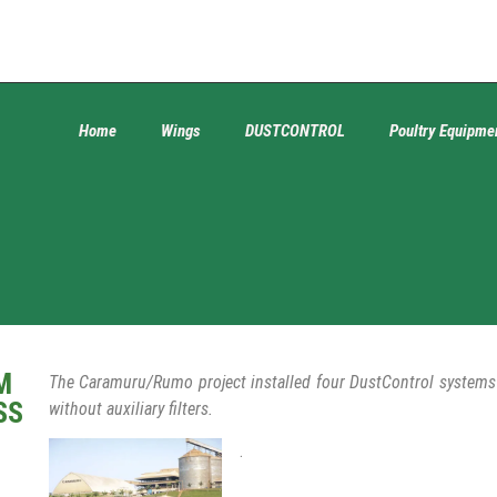
Home
Wings
DUSTCONTROL
Poultry Equipme
M
The Caramuru/Rumo project installed four DustControl systems i
SS
without auxiliary filters.
.