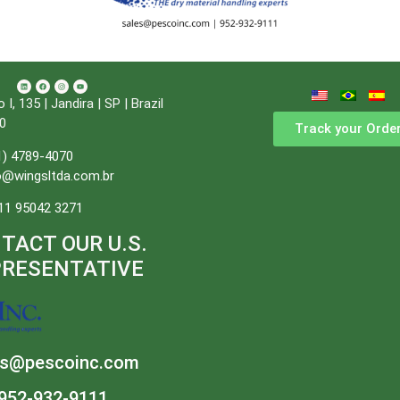
, 135 | Jandira | SP | Brazil
0
Track your Orde
1) 4789-4070
o@wingsltda.com.br
11 95042 3271
TACT OUR U.S.
PRESENTATIVE
es@pescoinc.com
952-932-9111